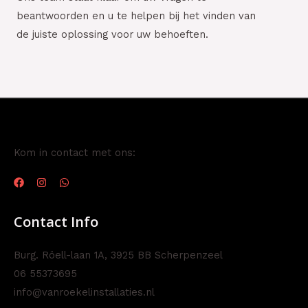
beantwoorden en u te helpen bij het vinden van
de juiste oplossing voor uw behoeften.
Kom in contact met ons:
Contact Info
Burg. Röell-laan 1A, 3925 BB Scherpenzeel
06 55373695
info@vanroekelinstallaties.nl