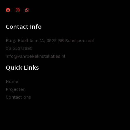
Contact Info
Burg. Röell-laan 1A, 3925 BB Scherpenzeel
06 55373695
info@vanroekelinstallaties.nl
Quick Links
Home
Projecten
Contact ons